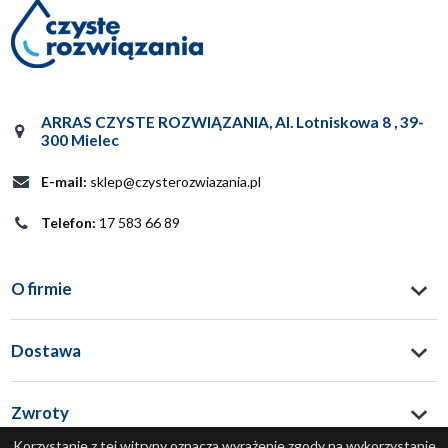
ARRAS CZYSTE ROZWIĄZANIA
,
Al. Lotniskowa 8
,
39-
300
Mielec
E-mail:
sklep@czysterozwiazania.pl
Telefon:
17 583 66 89
O firmie
Dostawa
Zwroty
Korzystanie z tej witryny oznacza wyrażenie zgody na wykorzystanie