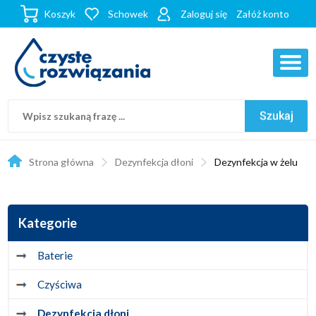
Koszyk
Schowek
Zaloguj się
Załóż konto
Strona główna
Dezynfekcja dłoni
Dezynfekcja w żelu
Kategorie
Baterie
Czyściwa
Dezynfekcja dłoni