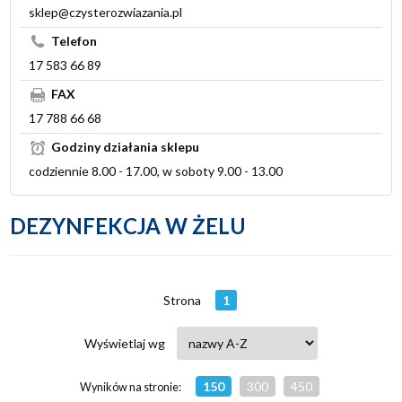
sklep@czysterozwiazania.pl
Telefon
17 583 66 89
FAX
17 788 66 68
Godziny działania sklepu
codziennie 8.00 - 17.00, w soboty 9.00 - 13.00
DEZYNFEKCJA W ŻELU
Strona
1
Wyświetlaj wg
150
300
450
Wyników na stronie: