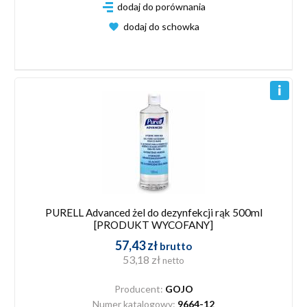
dodaj do porównania
dodaj do schowka
PURELL Advanced żel do dezynfekcji rąk 500ml
[PRODUKT WYCOFANY]
57,43 zł
brutto
53,18 zł
netto
Producent:
GOJO
Numer katalogowy:
9664-12