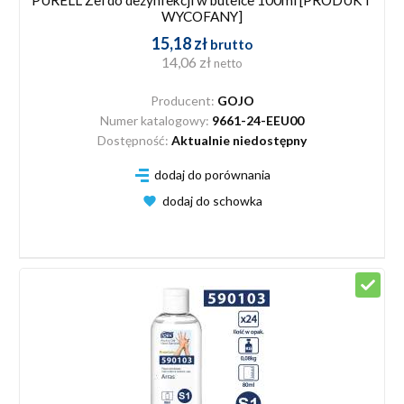
PURELL Żel do dezynfekcji w butelce 100ml [PRODUKT
WYCOFANY]
15,18 zł
brutto
14,06 zł
netto
Producent:
GOJO
Numer katalogowy:
9661-24-EEU00
Dostępność:
Aktualnie niedostępny
dodaj do porównania
dodaj do schowka