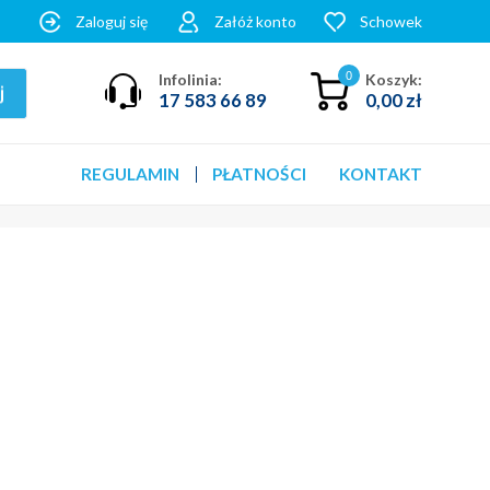
Zaloguj się
Załóż konto
Schowek
0
Infolinia:
Koszyk:
17 583 66 89
0,00 zł
REGULAMIN
PŁATNOŚCI
KONTAKT