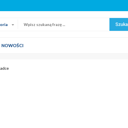
oria
NOWOŚCI
ładce