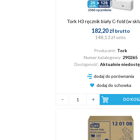
Tork H3 ręcznik biały C-fold (w skł
182,20 zł
brutto
148,13 zł
netto
Producent:
Tork
Numer katalogowy:
290265
Dostępność:
Aktualnie niedost
dodaj do porównania
dodaj do schowka
DO KOS