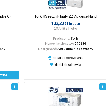
adce C)
Tork H3 ręcznik biały ZZ Advance Hand
132,20 zł
brutto
107,48 zł
netto
Producent:
Tork
Numer katalogowy:
290184
ępny
Dostępność:
Aktualnie niedostępny
dodaj do porównania
dodaj do schowka
ZYKA