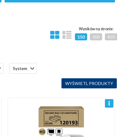
Wyników na stronie:
150
300
450
System