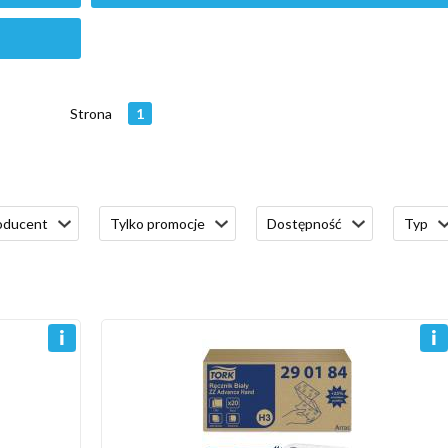
Strona
1
oducent
Tylko promocje
Dostępność
Typ