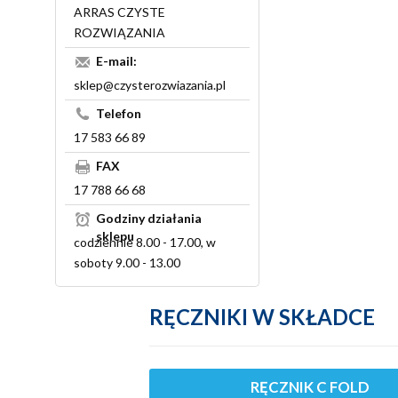
ARRAS CZYSTE
ROZWIĄZANIA
E-mail:
sklep@czysterozwiazania.pl
Telefon
17 583 66 89
FAX
17 788 66 68
Godziny działania
sklepu
codziennie 8.00 - 17.00, w
soboty 9.00 - 13.00
RĘCZNIKI W SKŁADCE
RĘCZNIK C FOLD