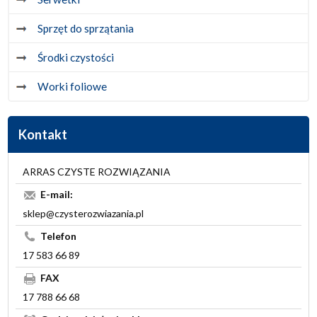
Sprzęt do sprzątania
Środki czystości
Worki foliowe
Kontakt
ARRAS CZYSTE ROZWIĄZANIA
E-mail:
sklep@czysterozwiazania.pl
Telefon
17 583 66 89
FAX
17 788 66 68