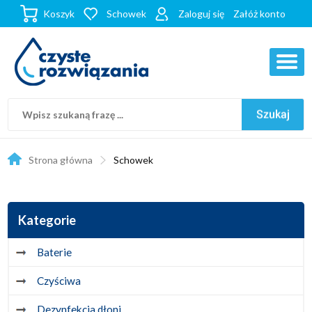
Koszyk
Schowek
Zaloguj się
Załóż konto
Strona główna
Schowek
Kategorie
Baterie
Czyściwa
Dezynfekcja dłoni