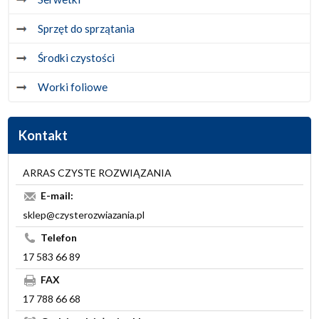
Sprzęt do sprzątania
Środki czystości
Worki foliowe
Kontakt
ARRAS CZYSTE ROZWIĄZANIA
E-mail:
sklep@czysterozwiazania.pl
Telefon
17 583 66 89
FAX
17 788 66 68