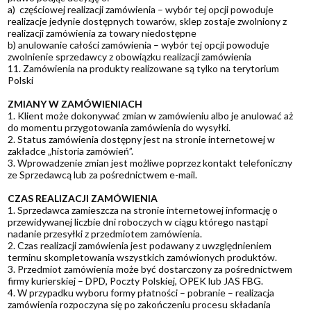
a) częściowej realizacji zamówienia – wybór tej opcji powoduje
realizacje jedynie dostępnych towarów, sklep zostaje zwolniony z
realizacji zamówienia za towary niedostępne
b) anulowanie całości zamówienia – wybór tej opcji powoduje
zwolnienie sprzedawcy z obowiązku realizacji zamówienia
11. Zamówienia na produkty realizowane są tylko na terytorium
Polski
ZMIANY W ZAMÓWIENIACH
1. Klient może dokonywać zmian w zamówieniu albo je anulować aż
do momentu przygotowania zamówienia do wysyłki.
2. Status zamówienia dostępny jest na stronie internetowej w
zakładce „historia zamówień”.
3. Wprowadzenie zmian jest możliwe poprzez kontakt telefoniczny
ze Sprzedawcą lub za pośrednictwem e-mail.
CZAS REALIZACJI ZAMÓWIENIA
1. Sprzedawca zamieszcza na stronie internetowej informację o
przewidywanej liczbie dni roboczych w ciągu którego nastąpi
nadanie przesyłki z przedmiotem zamówienia.
2. Czas realizacji zamówienia jest podawany z uwzględnieniem
terminu skompletowania wszystkich zamówionych produktów.
3. Przedmiot zamówienia może być dostarczony za pośrednictwem
firmy kurierskiej – DPD, Poczty Polskiej, OPEK lub JAS FBG.
4. W przypadku wyboru formy płatności – pobranie – realizacja
zamówienia rozpoczyna się po zakończeniu procesu składania