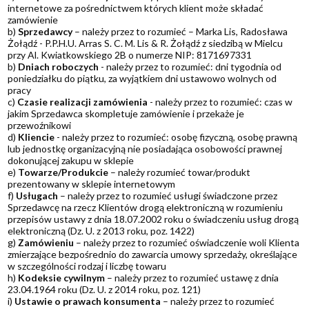
internetowe za pośrednictwem których klient może składać
zamówienie
b)
Sprzedawcy
– należy przez to rozumieć – Marka Lis, Radosława
Żołądź - P.P.H.U. Arras S. C. M. Lis & R. Żołądź z siedzibą w Mielcu
przy Al. Kwiatkowskiego 2B o numerze NIP: 8171697331
b)
Dniach roboczych
- należy przez to rozumieć: dni tygodnia od
poniedziałku do piątku, za wyjątkiem dni ustawowo wolnych od
pracy
c)
Czasie realizacji zamówienia
- należy przez to rozumieć: czas w
jakim Sprzedawca skompletuje zamówienie i przekaże je
przewoźnikowi
d)
Kliencie
- należy przez to rozumieć: osobę fizyczną, osobę prawną
lub jednostkę organizacyjną nie posiadająca osobowości prawnej
dokonującej zakupu w sklepie
e)
Towarze/Produkcie
– należy rozumieć towar/produkt
prezentowany w sklepie internetowym
f)
Usługach
– należy przez to rozumieć usługi świadczone przez
Sprzedawcę na rzecz Klientów drogą elektroniczną w rozumieniu
przepisów ustawy z dnia 18.07.2002 roku o świadczeniu usług drogą
elektroniczną (Dz. U. z 2013 roku, poz. 1422)
g)
Zamówieniu
– należy przez to rozumieć oświadczenie woli Klienta
zmierzające bezpośrednio do zawarcia umowy sprzedaży, określające
w szczególności rodzaj i liczbę towaru
h)
Kodeksie cywilnym
– należy przez to rozumieć ustawę z dnia
23.04.1964 roku (Dz. U. z 2014 roku, poz. 121)
i)
Ustawie o prawach konsumenta
– należy przez to rozumieć