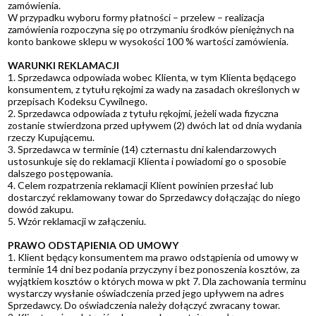
zamówienia.
W przypadku wyboru formy płatności – przelew – realizacja
zamówienia rozpoczyna się po otrzymaniu środków pieniężnych na
konto bankowe sklepu w wysokości 100 % wartości zamówienia.
WARUNKI REKLAMACJI
1. Sprzedawca odpowiada wobec Klienta, w tym Klienta będącego
konsumentem, z tytułu rękojmi za wady na zasadach określonych w
przepisach Kodeksu Cywilnego.
2. Sprzedawca odpowiada z tytułu rękojmi, jeżeli wada fizyczna
zostanie stwierdzona przed upływem (2) dwóch lat od dnia wydania
rzeczy Kupującemu.
3. Sprzedawca w terminie (14) czternastu dni kalendarzowych
ustosunkuje się do reklamacji Klienta i powiadomi go o sposobie
dalszego postępowania.
4. Celem rozpatrzenia reklamacji Klient powinien przesłać lub
dostarczyć reklamowany towar do Sprzedawcy dołączając do niego
dowód zakupu.
5. Wzór reklamacji w załączeniu.
PRAWO ODSTĄPIENIA OD UMOWY
1. Klient będący konsumentem ma prawo odstąpienia od umowy w
terminie 14 dni bez podania przyczyny i bez ponoszenia kosztów, za
wyjątkiem kosztów o których mowa w pkt 7. Dla zachowania terminu
wystarczy wysłanie oświadczenia przed jego upływem na adres
Sprzedawcy. Do oświadczenia należy dołączyć zwracany towar.