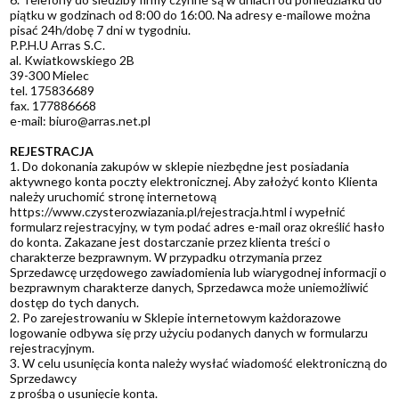
piątku w godzinach od 8:00 do 16:00. Na adresy e-mailowe można
pisać 24h/dobę 7 dni w tygodniu.
P.P.H.U Arras S.C.
al. Kwiatkowskiego 2B
39-300 Mielec
tel. 175836689
fax. 177886668
e-mail: biuro@arras.net.pl
REJESTRACJA
1. Do dokonania zakupów w sklepie niezbędne jest posiadania
aktywnego konta poczty elektronicznej. Aby założyć konto Klienta
należy uruchomić stronę internetową
https://www.czysterozwiazania.pl/rejestracja.html i wypełnić
formularz rejestracyjny, w tym podać adres e-mail oraz określić hasło
do konta. Zakazane jest dostarczanie przez klienta treści o
charakterze bezprawnym. W przypadku otrzymania przez
Sprzedawcę urzędowego zawiadomienia lub wiarygodnej informacji o
bezprawnym charakterze danych, Sprzedawca może uniemożliwić
dostęp do tych danych.
2. Po zarejestrowaniu w Sklepie internetowym każdorazowe
logowanie odbywa się przy użyciu podanych danych w formularzu
rejestracyjnym.
3. W celu usunięcia konta należy wysłać wiadomość elektroniczną do
Sprzedawcy
z prośbą o usunięcie konta.