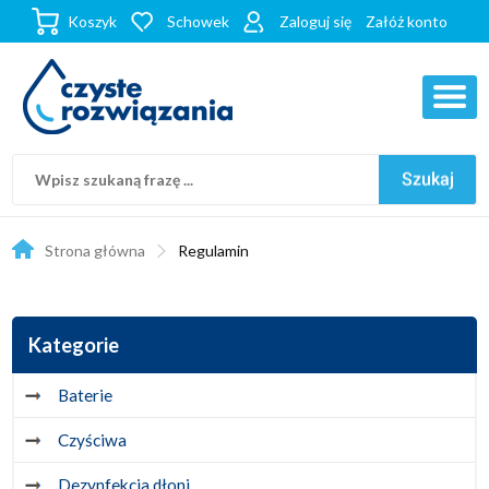
Koszyk
Schowek
Zaloguj się
Załóż konto
Strona główna
Regulamin
Kategorie
Baterie
Czyściwa
Dezynfekcja dłoni