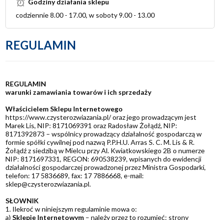
Godziny działania sklepu
codziennie 8.00 - 17.00, w soboty 9.00 - 13.00
REGULAMIN
REGULAMIN
warunki zamawiania towarów i ich sprzedaży
Właścicielem Sklepu Internetowego
https://www.czysterozwiazania.pl/
oraz jego prowadzącym jest
Marek Lis, NIP: 8171069391 oraz Radosław Żołądź, NIP:
8171392873 – wspólnicy prowadzący działalność gospodarczą w
formie spółki cywilnej pod nazwą P.P.H.U. Arras S. C. M. Lis & R.
Żołądź z siedzibą w Mielcu przy Al. Kwiatkowskiego 2B o numerze
NIP: 8171697331, REGON: 690538239, wpisanych do ewidencji
działalności gospodarczej prowadzonej przez Ministra Gospodarki,
telefon: 17 5836689, fax: 17 7886668, e-mail:
sklep@czysterozwiazania.pl.
SŁOWNIK
1. Ilekroć w niniejszym regulaminie mowa o:
a)
Sklepie Internetowym
– należy przez to rozumieć: strony