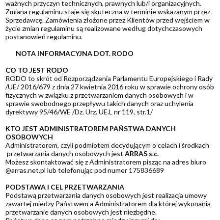
ważnych przyczyn technicznych, prawnych lub/i organizacyjnych.
Zmiana regulaminu staje się skuteczna w terminie wskazanym przez
Sprzedawcę. Zamówienia złożone przez Klientów przed wejściem w
życie zmian regulaminu są realizowane według dotychczasowych
postanowień regulaminu.
NOTA INFORMACYJNA DOT. RODO
CO TO JEST RODO
RODO to skrót od Rozporządzenia Parlamentu Europejskiego i Rady
/UE/ 2016/679 z dnia 27 kwietnia 2016 roku w sprawie ochrony osób
fizycznych w związku z przetwarzaniem danych osobowych i w
sprawie swobodnego przepływu takich danych oraz uchylenia
dyrektywy 95/46/WE /Dz. Urz. UE.L nr 119, str.1/
KTO JEST ADMINISTRATOREM PAŃSTWA DANYCH
OSOBOWYCH
Administratorem, czyli podmiotem decydującym o celach i środkach
przetwarzania danych osobowych jest
ARRAS s.c.
Możesz skontaktować się z Administratorem pisząc na adres biuro
@arras.net.pl lub telefonując pod numer 175836689
PODSTAWA I CEL PRZETWARZANIA
Podstawą przetwarzania danych osobowych jest realizacja umowy
zawartej miedzy Państwem a Administratorem dla której wykonania
przetwarzanie danych osobowych jest niezbędne.