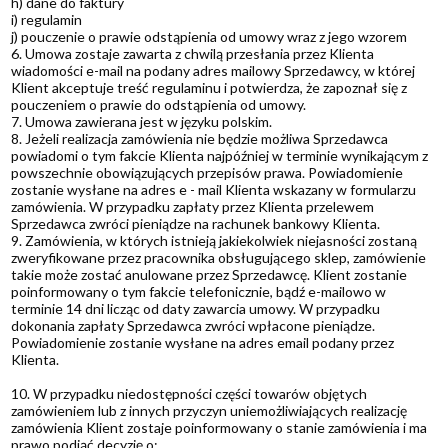
h) dane do faktury
i) regulamin
j) pouczenie o prawie odstąpienia od umowy wraz z jego wzorem
6. Umowa zostaje zawarta z chwilą przesłania przez Klienta
wiadomości e-mail na podany adres mailowy Sprzedawcy, w której
Klient akceptuje treść regulaminu i potwierdza, że zapoznał się z
pouczeniem o prawie do odstąpienia od umowy.
7. Umowa zawierana jest w języku polskim.
8. Jeżeli realizacja zamówienia nie będzie możliwa Sprzedawca
powiadomi o tym fakcie Klienta najpóźniej w terminie wynikającym z
powszechnie obowiązujących przepisów prawa. Powiadomienie
zostanie wysłane na adres e - mail Klienta wskazany w formularzu
zamówienia. W przypadku zapłaty przez Klienta przelewem
Sprzedawca zwróci pieniądze na rachunek bankowy Klienta.
9. Zamówienia, w których istnieją jakiekolwiek niejasności zostaną
zweryfikowane przez pracownika obsługującego sklep, zamówienie
takie może zostać anulowane przez Sprzedawcę. Klient zostanie
poinformowany o tym fakcie telefonicznie, bądź e-mailowo w
terminie 14 dni licząc od daty zawarcia umowy. W przypadku
dokonania zapłaty Sprzedawca zwróci wpłacone pieniądze.
Powiadomienie zostanie wysłane na adres email podany przez
Klienta.
10. W przypadku niedostępności części towarów objętych
zamówieniem lub z innych przyczyn uniemożliwiających realizację
zamówienia Klient zostaje poinformowany o stanie zamówienia i ma
prawo podjąć decyzję o: