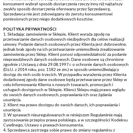
konsument wybrał sposób dostarczenia rzeczy inny niż najtańszy
zwykły sposób dostarczenia oferowany przez Sprzedawcę,
Sprzedawca nie jest zobowiązany do zwrotu konsumentowi
poniesionych przez niego dodatkowych kosztów.
POLITYKA PRYWATNOŚCI
1. Składając zamówienie w Sklepie, Klient wyraża zgodę na
przetwarzanie danych osobowych niezbędnych dla celów realizacji
umowy. Podanie danych osobowych przez Klienta jest dobrowolne,
jednak brak zgody na ich przetwarzanie uniemożliwia zrealizowanie
zamówienia przez Sklep. Klient ponosi odpowiedzialność za podanie
nieprawdziwych danych osobowych. Dane osobowe są chronione
zgodnie z Ustawą z dnia 29.08.1997 r. o ochronie danych osobowych
(Dz.U. z 2014 roku, poz. 1182 ze zm.) w sposób uniemożliwiający
dostęp do nich osób trzecich. W przypadku wyrażenia przez Klienta
dodatkowej zgody dane osobowe będą przetwarzane przez Sklep w
celu informowania Klienta o nowych towarach, promocjach i
usługach dostępnych w Sklepie. Klienci Sklepu mają prawo wglądu
do swoich danych osobowych, poprawiania ich oraz żądania
usunięcia.
2. Klient ma prawo dostępu do swoich danych, ich poprawiania i
usunięcia.
3. W sprawach nieuregulowanych w niniejszym Regulaminie mają
zastosowanie przepisy prawa polskiego, a w szczególności Kodeksu
Cywilnego, Ustawy o prawach konsumenta.
4. Sprzedawca zastrzega sobie prawo do zmiany regulaminu z