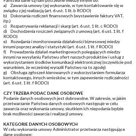
Państwa dane są nam potrzebne miedzy innymi do:
a) Zawarcia umowy i jej wykonanie, w tym kontaktowanie się w
związku z jej realizacją (art. 6 ust. 1 lit. b RODO)
b) Dokonania rozliczeń finansowych (wystawienie faktury VAT,
itp.)
c) Rozpatrywania reklamacji i skarg (art. 6 ust. 1 lit. c RODO)
d) Dochodzenia roszczeń związanych z umową (art. 6 ust. 1 lit. f
RODO)
e) Rozwijania i monitorowania działalności biznesowej miedzy
innymi poprzez analizy i statystyki (art. 6 ust. 1 lit. f RODO)
f) Prowadzenia działań marketingowych polegających miedzy
innymi na wysyłaniu Państwu ofert naszych produktów i usług z
wykorzystaniem środków komunikacji elektronicznej (oczywiście pod
warunkiem, że wcześniej wyrazili Państwo na to zgodę)
g) Obsługa zgłoszeń kierowanych z wykorzystaniem formularza
kontaktowego, innych wniosków, w tym zapewnienie rozliczalności
(art. 6 ust. 1 lit. f RODO)
CZY TRZEBA PODAC DANE OSOBOWE
Podanie danych osobowych jest dobrowolne. W zakresie, w jakim
przetwarzanie Państwa danych osobowych następuje w celu
zawarcia oraz wykonania umowy, skutkiem ich niepodania będzie
brak możliwości zawarcia i realizacji umowy.
KATEGORIE DANYCH OSOBOWYCH
W celu wykonania umowy Administrator przetwarza następujące
dane osobowe: