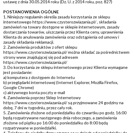
ustawę z dnia 30.05.2014 roku (Dz. U. z 2014 roku, poz. 827)
POSTANOWIENIA OGÓLNE
1. Niniejszy regulamin określa zasady korzystania ze sklepu
internetowego https://www.czysterozwiazania.pl/ , składania
zamówień na towary dostępne w sklepie internetowym, zasady
dostarczania towarów, uiszczania przez Klienta ceny, uprawnienia
Klienta do anulowania zamówienia oraz odstąpienia od umowy i
zasady składania reklamacji.
2. Zamówienia produktów z ofert sklepu
https://www.czysterozwiazania.pl/ można składać za pośrednictwem
strony www znajdującej się pod adresem
https://www.czysterozwiazania.pl/
3. Do korzystania ze sklepu internetowego przez Klienta wymagane
jest posiadanie:
a) komputera z dostępem do Internetu
b) przeglądarki internetowej (Internet Explorer, Mozilla Firefox,
Google Chrome)
c) aktywnego konta poczty e-mail
4. Zamówienia poprzez Sklep Internetowy
https://www.czysterozwiazania.pl/ są przyjmowane 24 godziny na
dobę, 7 dni w tygodniu, przez cały rok.
5. Zamówienia złożone od poniedziałku do czwartku po godz. 16:00
będą rozpatrywane następnego dnia roboczego, a zamówienia
złożone od piątku po 16:00 do poniedziałku do 8:00 będą
rozpatrywane w poniedziałki.
6. Telefony do siedziby firmy czynne są w dniach od poniedziałku do