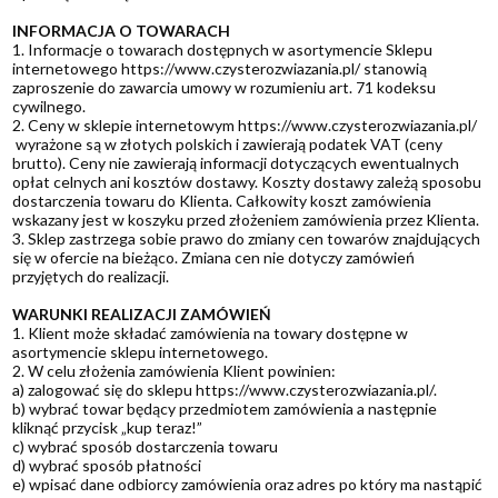
INFORMACJA O TOWARACH
1. Informacje o towarach dostępnych w asortymencie Sklepu
internetowego https://www.czysterozwiazania.pl/ stanowią
zaproszenie do zawarcia umowy w rozumieniu art. 71 kodeksu
cywilnego.
2. Ceny w sklepie internetowym https://www.czysterozwiazania.pl/
wyrażone są w złotych polskich i zawierają podatek VAT (ceny
brutto). Ceny nie zawierają informacji dotyczących ewentualnych
opłat celnych ani kosztów dostawy. Koszty dostawy zależą sposobu
dostarczenia towaru do Klienta. Całkowity koszt zamówienia
wskazany jest w koszyku przed złożeniem zamówienia przez Klienta.
3. Sklep zastrzega sobie prawo do zmiany cen towarów znajdujących
się w ofercie na bieżąco. Zmiana cen nie dotyczy zamówień
przyjętych do realizacji.
WARUNKI REALIZACJI ZAMÓWIEŃ
1. Klient może składać zamówienia na towary dostępne w
asortymencie sklepu internetowego.
2. W celu złożenia zamówienia Klient powinien:
a) zalogować się do sklepu https://www.czysterozwiazania.pl/.
b) wybrać towar będący przedmiotem zamówienia a następnie
kliknąć przycisk „kup teraz!”
c) wybrać sposób dostarczenia towaru
d) wybrać sposób płatności
e) wpisać dane odbiorcy zamówienia oraz adres po który ma nastąpić