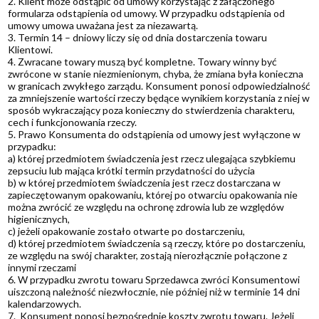
2. Klient może odstąpić od umowy korzystając z załączonego
formularza odstąpienia od umowy. W przypadku odstąpienia od
umowy umowa uważana jest za niezawartą.
3. Termin 14 – dniowy liczy się od dnia dostarczenia towaru
Klientowi.
4. Zwracane towary muszą być kompletne. Towary winny być
zwrócone w stanie niezmienionym, chyba, że zmiana była konieczna
w granicach zwykłego zarządu. Konsument ponosi odpowiedzialność
za zmniejszenie wartości rzeczy będące wynikiem korzystania z niej w
sposób wykraczający poza konieczny do stwierdzenia charakteru,
cech i funkcjonowania rzeczy.
5. Prawo Konsumenta do odstąpienia od umowy jest wyłączone w
przypadku:
a) której przedmiotem świadczenia jest rzecz ulegająca szybkiemu
zepsuciu lub mająca krótki termin przydatności do użycia
b) w której przedmiotem świadczenia jest rzecz dostarczana w
zapieczętowanym opakowaniu, której po otwarciu opakowania nie
można zwrócić ze względu na ochronę zdrowia lub ze względów
higienicznych,
c) jeżeli opakowanie zostało otwarte po dostarczeniu,
d) której przedmiotem świadczenia są rzeczy, które po dostarczeniu,
ze względu na swój charakter, zostają nierozłącznie połączone z
innymi rzeczami
6. W przypadku zwrotu towaru Sprzedawca zwróci Konsumentowi
uiszczoną należność niezwłocznie, nie później niż w terminie 14 dni
kalendarzowych.
7. Konsument ponosi bezpośrednie koszty zwrotu towaru. Jeżeli