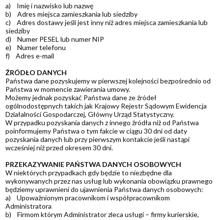
a) Imię i nazwisko lub nazwę
b) Adres miejsca zamieszkania lub siedziby
c) Adres dostawy jeśli jest inny niż adres miejsca zamieszkania lub
siedziby
d) Numer PESEL lub numer NIP
e) Numer telefonu
f) Adres e-mail
ŹRÓDŁO DANYCH
Państwa dane pozyskujemy w pierwszej kolejności bezpośrednio od
Państwa w momencie zawierania umowy.
Możemy jednak pozyskać Państwa dane ze źródeł
ogólnodostępnych takich jak Krajowy Rejestr Sądowym Ewidencja
Działalności Gospodarczej, Główny Urząd Statystyczny.
W przypadku pozyskania danych z innego źródła niż od Państwa
poinformujemy Państwa o tym fakcie w ciągu 30 dni od daty
pozyskania danych lub przy pierwszym kontakcie jeśli nastąpi
wcześniej niż przed okresem 30 dni.
PRZEKAZYWANIE PAŃSTWA DANYCH OSOBOWYCH
W niektórych przypadkach gdy będzie to niezbędne dla
wykonywanych przez nas usług lub wykonania obowiązku prawnego
będziemy uprawnieni do ujawnienia Państwa danych osobowych:
a) Upoważnionym pracownikom i współpracownikom
Administratora
b) Firmom którym Administrator zleca usługi – firmy kurierskie,