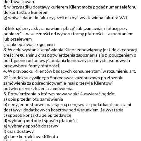
dostawa towaru
f) w przypadku dostawy kurierem Klient może podać numer telefonu
do kontaktu z kurierem
g) wpisać dane do faktury jeżeli ma być wystawiona faktura VAT
h) kliknąć przycisk „zamawiam i płacę” lub „zamawiam i płacę przy
odbiorze” – w zależności od wyboru formy płatności – za pobraniem
lub przelewem
i) zaakceptować regulamin
3. W celu wysłania zamówienia Klient zobowiązany jest do akceptacji
treści regulaminu oraz potwierdzenia zapoznania się z „pouczeniem o
odstąpieniu od umowy”, podania koniecznych danych osobowych
oraz wyboru formy płatności.
4. W przypadku Klientów będących konsumentami w rozumieniu art.
1
22
kodeksu cywilnego Sprzedawca każdorazowo po złożeniu
zamówienia za pośrednictwem e-mail przesyła Klientowi
potwierdzenie złożenia zamówienia.
5. Potwierdzenie o którym mowa w pkt 4 zawierać będzie:
a) opis przedmiotu zamówienia
b) ceny jednostkowe oraz łączną cenę wraz z podatkami, kosztami
dostawy i dodatkowych kosztów pod warunkiem, że wystąpią
c) sposób kontaktu ze Sprzedawcę
d) wybraną metodę i sposób płatności
e) wybrany sposób dostawy
f) czas dostawy
g) dane kontaktowe Klienta