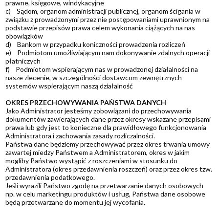
prawne, księgowe, windykacyjne
c) Sądom, organom administracji publicznej, organom ścigania w
związku z prowadzonymi przez nie postępowaniami uprawnionym na
podstawie przepisów prawa celem wykonania ciążących na nas
obowiązków
d) Bankom w przypadku koniczności prowadzenia rozliczeń
e) Podmiotom umożliwiającym nam dokonywanie zdalnych operacji
płatniczych
f) Podmiotom wspierającym nas w prowadzonej działalności na
nasze zlecenie, w szczególności dostawcom zewnętrznych
systemów wspierającym naszą działalność
OKRES PRZECHOWYWANIA PAŃSTWA DANYCH
Jako Administrator jesteśmy zobowiązani do przechowywania
dokumentów zawierających dane przez okresy wskazane przepisami
prawa lub gdy jest to konieczne dla prawidłowego funkcjonowania
Administratora i zachowania zasady rozliczalności.
Państwa dane będziemy przechowywać przez okres trwania umowy
zawartej miedzy Państwem a Administratorem, okres w jakim
mogliby Państwo wystąpić z roszczeniami w stosunku do
Administratora (okres przedawnienia roszczeń) oraz przez okres tzw.
przedawnienia podatkowego.
Jeśli wyrazili Państwo zgodę na przetwarzanie danych osobowych
np. w celu marketingu produktów i usług, Państwa dane osobowe
będą przetwarzane do momentu jej wycofania.