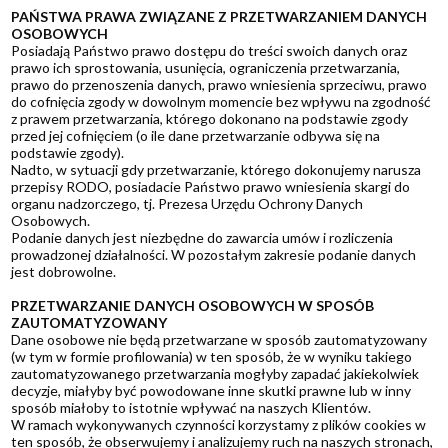
PAŃSTWA PRAWA ZWIĄZANE Z PRZETWARZANIEM DANYCH
OSOBOWYCH
Posiadają Państwo prawo dostępu do treści swoich danych oraz
prawo ich sprostowania, usunięcia, ograniczenia przetwarzania,
prawo do przenoszenia danych, prawo wniesienia sprzeciwu, prawo
do cofnięcia zgody w dowolnym momencie bez wpływu na zgodność
z prawem przetwarzania, którego dokonano na podstawie zgody
przed jej cofnięciem (o ile dane przetwarzanie odbywa się na
podstawie zgody).
Nadto, w sytuacji gdy przetwarzanie, którego dokonujemy narusza
przepisy RODO, posiadacie Państwo prawo wniesienia skargi do
organu nadzorczego, tj. Prezesa Urzędu Ochrony Danych
Osobowych.
Podanie danych jest niezbędne do zawarcia umów i rozliczenia
prowadzonej działalności. W pozostałym zakresie podanie danych
jest dobrowolne.
PRZETWARZANIE DANYCH OSOBOWYCH W SPOSÓB
ZAUTOMATYZOWANY
Dane osobowe nie będą przetwarzane w sposób zautomatyzowany
(w tym w formie profilowania) w ten sposób, że w wyniku takiego
zautomatyzowanego przetwarzania mogłyby zapadać jakiekolwiek
decyzje, miałyby być powodowane inne skutki prawne lub w inny
sposób miałoby to istotnie wpływać na naszych Klientów.
W ramach wykonywanych czynności korzystamy z plików cookies w
ten sposób, że obserwujemy i analizujemy ruch na naszych stronach,