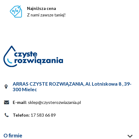
Najniższa cena
Z nami zawsze taniej!
ARRAS CZYSTE ROZWIĄZANIA
,
Al. Lotniskowa 8
,
39-
300
Mielec
E-mail:
sklep@czysterozwiazania.pl
Telefon:
17 583 66 89
O firmie