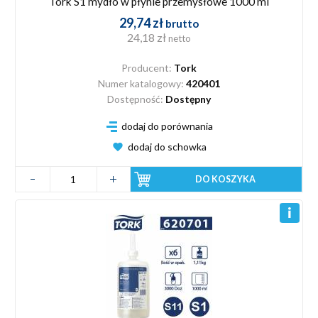
Tork S1 mydło w płynie przemysłowe 1000 ml
29,74 zł
brutto
24,18 zł
netto
Producent:
Tork
Numer katalogowy:
420401
Dostępność:
Dostępny
dodaj do porównania
dodaj do schowka
DO KOSZYKA