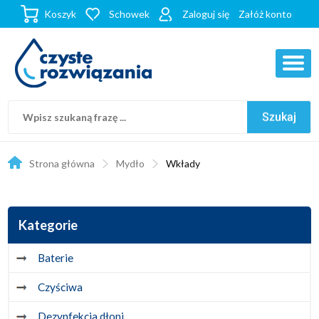
Koszyk
Schowek
Zaloguj się
Załóż konto
Strona główna
Mydło
Wkłady
Kategorie
Baterie
Czyściwa
Dezynfekcja dłoni