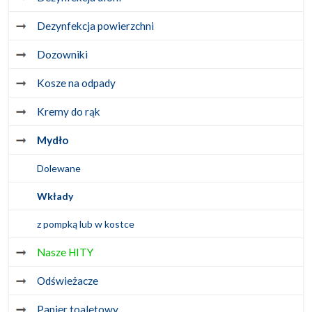
Dezynfekcja powierzchni
Dozowniki
Kosze na odpady
Kremy do rąk
Mydło
Dolewane
Wkłady
z pompką lub w kostce
Nasze HITY
Odświeżacze
Papier toaletowy