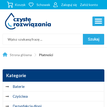
Koszyk
Schowek
Zaloguj się
Załóż konto
Strona główna
Płatności
Kategorie
Baterie
Czyściwa
Dezynfekcja dłoni