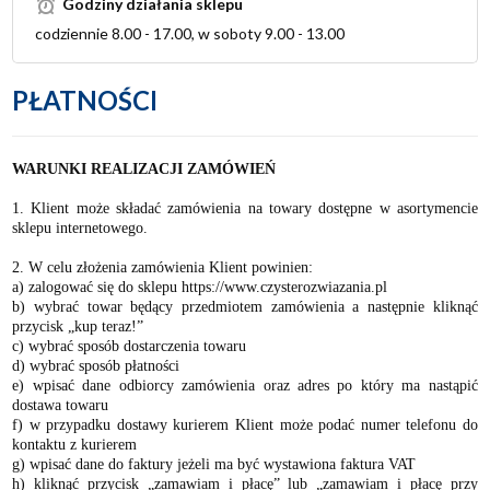
Godziny działania sklepu
codziennie 8.00 - 17.00, w soboty 9.00 - 13.00
PŁATNOŚCI
WARUNKI REALIZACJI ZAMÓWIEŃ
1. Klient może składać zamówienia na towary dostępne w asortymencie
sklepu internetowego.
2. W celu złożenia zamówienia Klient powinien:
a) zalogować się do sklepu https://www.czysterozwiazania.pl
b) wybrać towar będący przedmiotem zamówienia a następnie kliknąć
przycisk „kup teraz!”
c) wybrać sposób dostarczenia towaru
d) wybrać sposób płatności
e) wpisać dane odbiorcy zamówienia oraz adres po który ma nastąpić
dostawa towaru
f) w przypadku dostawy kurierem Klient może podać numer telefonu do
kontaktu z kurierem
g) wpisać dane do faktury jeżeli ma być wystawiona faktura VAT
h) kliknąć przycisk „zamawiam i płacę” lub „zamawiam i płacę przy