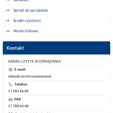
Sprzęt do sprzątania
Środki czystości
Worki foliowe
Kontakt
ARRAS CZYSTE ROZWIĄZANIA
E-mail:
sklep@czysterozwiazania.pl
Telefon
17 583 66 89
FAX
17 788 66 68