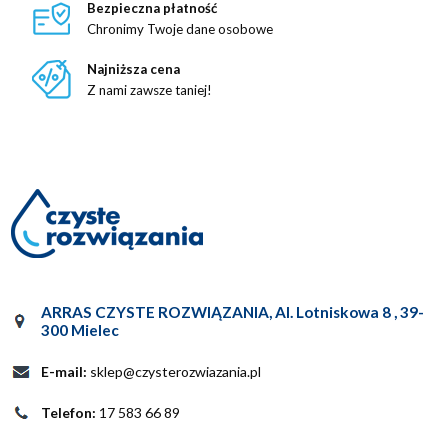
Bezpieczna płatność
Chronimy Twoje dane osobowe
Najniższa cena
Z nami zawsze taniej!
ARRAS CZYSTE ROZWIĄZANIA
,
Al. Lotniskowa 8
,
39-
300
Mielec
E-mail:
sklep@czysterozwiazania.pl
Telefon:
17 583 66 89