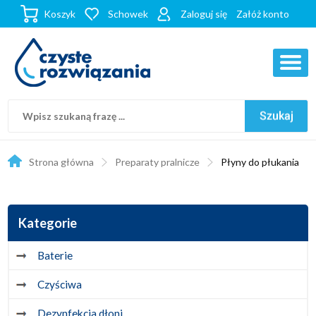
Koszyk
Schowek
Zaloguj się
Załóż konto
Strona główna
Preparaty pralnicze
Płyny do płukania
Kategorie
Baterie
Czyściwa
Dezynfekcja dłoni