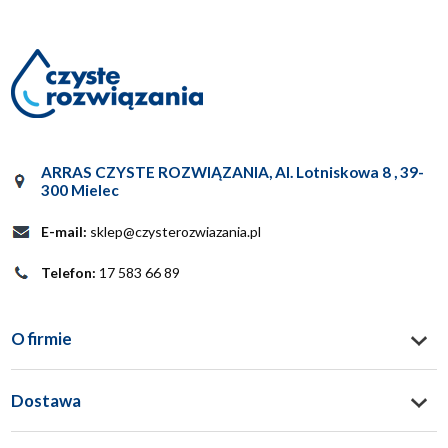
ARRAS CZYSTE ROZWIĄZANIA
,
Al. Lotniskowa 8
,
39-
300
Mielec
E-mail:
sklep@czysterozwiazania.pl
Telefon:
17 583 66 89
O firmie
Dostawa