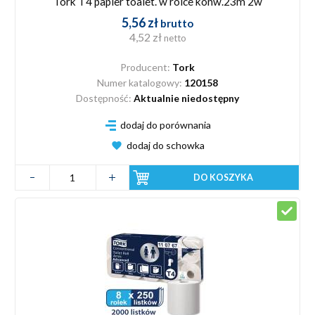
Tork T4 papier toalet. w rolce konw.23m 2w
5,56 zł
brutto
4,52 zł
netto
Producent:
Tork
Numer katalogowy:
120158
Dostępność:
Aktualnie niedostępny
dodaj do porównania
dodaj do schowka
DO KOSZYKA