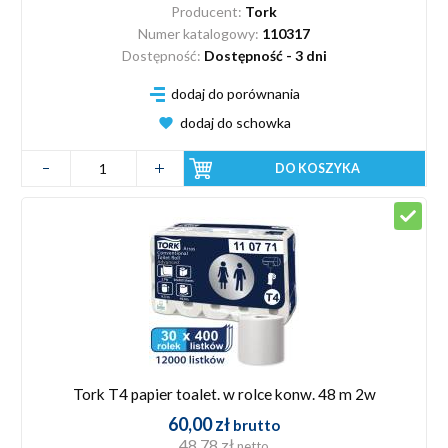
Producent:
Tork
Numer katalogowy:
110317
Dostępność:
Dostępność - 3 dni
dodaj do porównania
dodaj do schowka
DO KOSZYKA
Tork T4 papier toalet. w rolce konw. 48 m 2w
60,00 zł
brutto
48,78 zł
netto