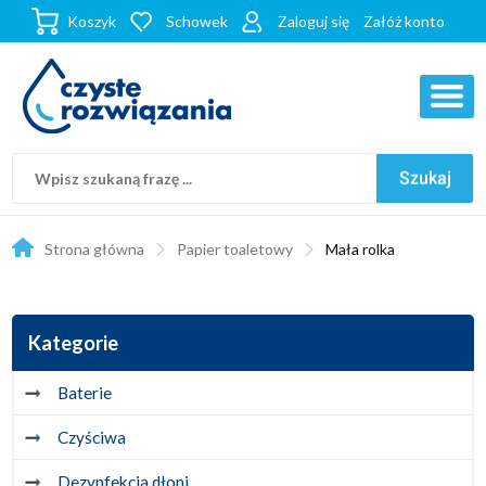
Koszyk
Schowek
Zaloguj się
Załóż konto
Strona główna
Papier toaletowy
Mała rolka
Kategorie
Baterie
Czyściwa
Dezynfekcja dłoni