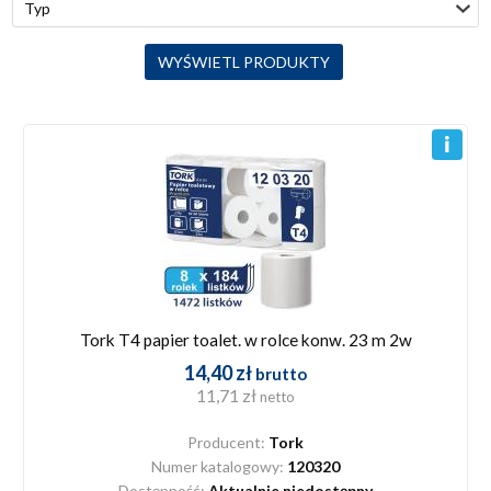
Typ
Tork T4 papier toalet. w rolce konw. 23 m 2w
14,40 zł
brutto
11,71 zł
netto
Producent:
Tork
Numer katalogowy:
120320
Dostępność:
Aktualnie niedostępny