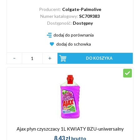
Producent:
Colgate-Palmolive
Numer katalogowy:
SC709383
Dostępność:
Dostępny
dodaj do porównania
dodaj do schowka
DO KOSZYKA
Ajax płyn czyszczacy 1L KWIATY BZU-uniwersalny
8,43 zł
brutto