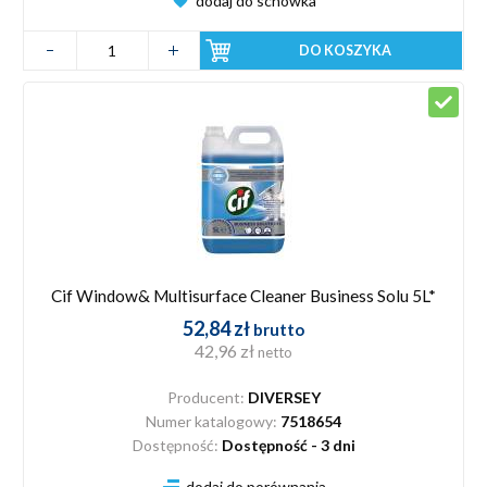
dodaj do schowka
DO KOSZYKA
Cif Window& Multisurface Cleaner Business Solu 5L*
52,84 zł
brutto
42,96 zł
netto
Producent:
DIVERSEY
Numer katalogowy:
7518654
Dostępność:
Dostępność - 3 dni
dodaj do porównania