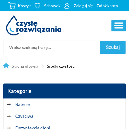
Koszyk
Schowek
Zaloguj się
Załóż konto
Strona główna
Środki czystości
Kategorie
Baterie
Czyściwa
Dezynfekcja dłoni