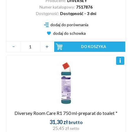
Producent:
DIVERSEY
Numer katalogowy:
7517876
Dostępność:
Dostępność - 3 dni
dodaj do porównania
dodaj do schowka
DO KOSZYKA
Diversey Room Care R1 750 ml-preparat do toalet *
31,30 zł
brutto
25,45 zł
netto