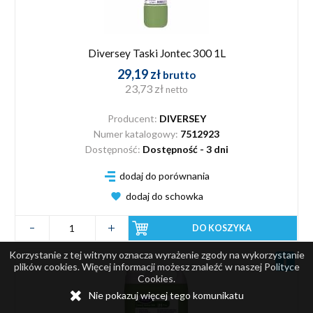
Diversey Taski Jontec 300 1L
29,19 zł
brutto
23,73 zł
netto
Producent:
DIVERSEY
Numer katalogowy:
7512923
Dostępność:
Dostępność - 3 dni
dodaj do porównania
dodaj do schowka
DO KOSZYKA
Korzystanie z tej witryny oznacza wyrażenie zgody na wykorzystanie
plików cookies. Więcej informacji możesz znaleźć w naszej Polityce
Cookies.
Nie pokazuj więcej tego komunikatu