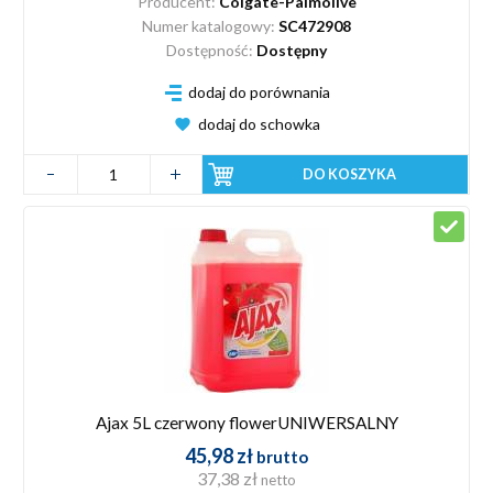
Producent:
Colgate-Palmolive
Numer katalogowy:
SC472908
Dostępność:
Dostępny
dodaj do porównania
dodaj do schowka
DO KOSZYKA
Ajax 5L czerwony flowerUNIWERSALNY
45,98 zł
brutto
37,38 zł
netto