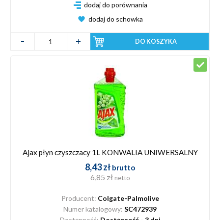
dodaj do porównania
dodaj do schowka
DO KOSZYKA
Ajax płyn czyszczacy 1L KONWALIA UNIWERSALNY
8,43 zł
brutto
6,85 zł
netto
Producent:
Colgate-Palmolive
Numer katalogowy:
SC472939
Dostępność:
Dostępność - 3 dni