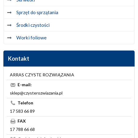
Sprzęt do sprzątania
Środki czystości
Worki foliowe
Kontakt
ARRAS CZYSTE ROZWIĄZANIA
E-mail:
sklep@czysterozwiazania.pl
Telefon
17 583 66 89
FAX
17 788 66 68