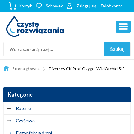
Koszyk
Schowek
Zaloguj się
Załóż konto
Strona główna
Diversey Cif Prof. Oxygel WildOrchid 5L*
Kategorie
Baterie
Czyściwa
Dezynfekcja dłoni