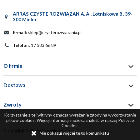
ARRAS CZYSTE ROZWIĄZANIA
,
Al. Lotniskowa 8
,
39-
300
Mielec
E-mail:
sklep@czysterozwiazania.pl
Telefon:
17 583 66 89
O firmie
Dostawa
Zwroty
Korzystanie z tej witryny oznacza wyrażenie zgody na wykorzystanie
plików cookies. Więcej informacji możesz znaleźć w naszej Polityce
Cookies.
Copyright @ 2026 czysterozwiazania.pl
Nie pokazuj więcej tego komunikatu