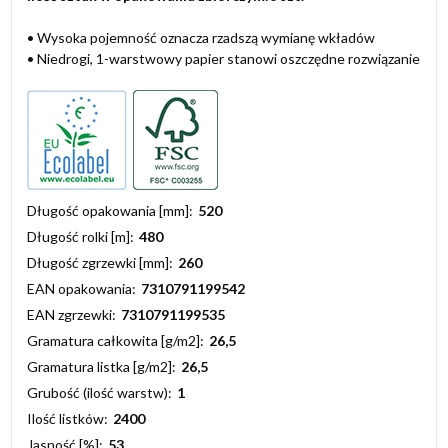
• Wysoka pojemność oznacza rzadszą wymianę wkładów
• Niedrogi, 1-warstwowy papier stanowi oszczędne rozwiązanie
Długość opakowania [mm]:
520
Długość rolki [m]:
480
Długość zgrzewki [mm]:
260
EAN opakowania:
7310791199542
EAN zgrzewki:
7310791199535
Gramatura całkowita [g/m2]:
26,5
Gramatura listka [g/m2]:
26,5
Grubość (ilość warstw):
1
Ilość listków:
2400
Jasność [%]:
53