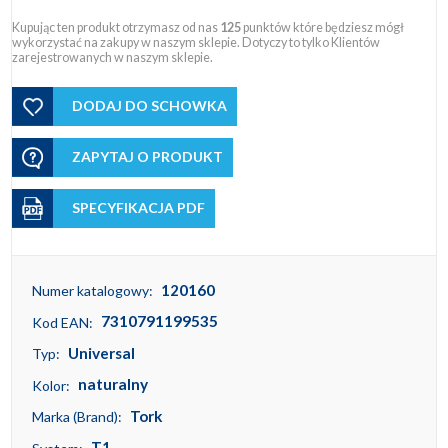
Kupując ten produkt otrzymasz od nas
125
punktów które będziesz mógł
wykorzystać na zakupy w naszym sklepie. Dotyczy to tylko Klientów
zarejestrowanych w naszym sklepie.
DODAJ DO SCHOWKA
ZAPYTAJ O PRODUKT
SPECYFIKACJA PDF
120160
Numer katalogowy:
7310791199535
Kod EAN:
Universal
Typ:
naturalny
Kolor:
Tork
Marka (Brand):
T1