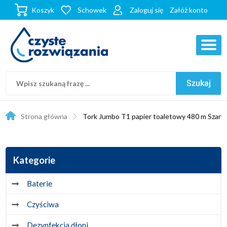
Koszyk
Schowek
Zaloguj się
Załóż konto
Strona główna
Tork Jumbo T1 papier toaletowy 480 m Szary
Kategorie
Baterie
Czyściwa
Dezynfekcja dłoni