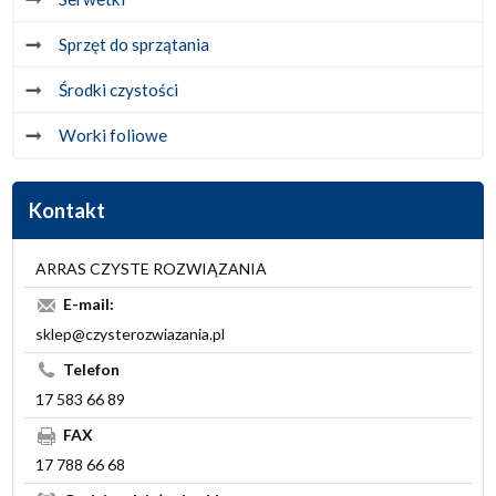
Sprzęt do sprzątania
Środki czystości
Worki foliowe
Kontakt
ARRAS CZYSTE ROZWIĄZANIA
E-mail:
sklep@czysterozwiazania.pl
Telefon
17 583 66 89
FAX
17 788 66 68