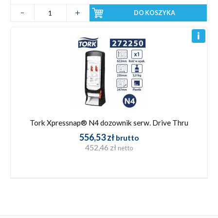
DO KOSZYKA
Tork Xpressnap® N4 dozownik serw. Drive Thru
556,53 zł
brutto
452,46 zł
netto