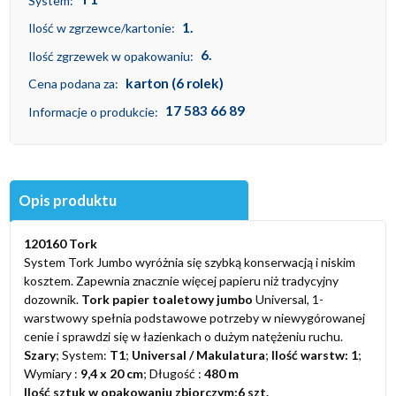
System:
1.
Ilość w zgrzewce/kartonie:
6.
Ilość zgrzewek w opakowaniu:
karton (6 rolek)
Cena podana za:
17 583 66 89
Informacje o produkcie:
Opis produktu
120160 Tork
System Tork Jumbo wyróżnia się szybką konserwacją i niskim
kosztem. Zapewnia znacznie więcej papieru niż tradycyjny
dozownik.
Tork papier toaletowy jumbo
Universal, 1-
warstwowy spełnia podstawowe potrzeby w niewygórowanej
cenie i sprawdzi się w łazienkach o dużym natężeniu ruchu.
Szary
; System:
T1
;
Universal / Makulatura
;
Ilość warstw: 1
;
Wymiary :
9,4 x 20 cm
; Długość :
480 m
Ilość sztuk w opakowaniu zbiorczym:6 szt.