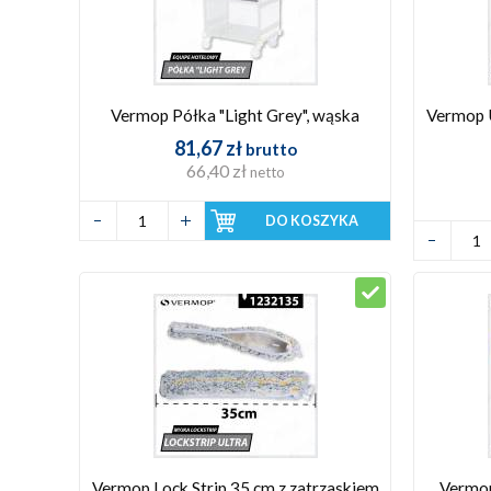
Vermop Półka "Light Grey", wąska
Vermop 
81,67 zł
brutto
66,40 zł
netto
DO KOSZYKA
Vermop Lock Strip 35 cm z zatrzaskiem
Vermop