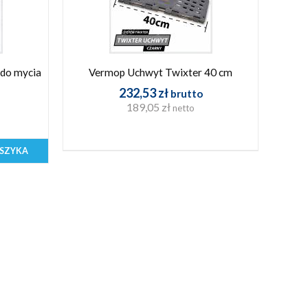
 do mycia
Vermop Uchwyt Twixter 40 cm
232,53 zł
brutto
189,05 zł
netto
SZYKA