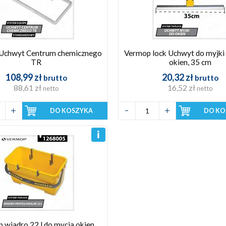
Uchwyt Centrum chemicznego
Vermop lock Uchwyt do myjki
TR
okien, 35 cm
108,99 zł
20,32 zł
brutto
brutto
88,61 zł
16,52 zł
netto
netto
DO KOSZYKA
DO KO
 wiadro 22 l do mycia okien,