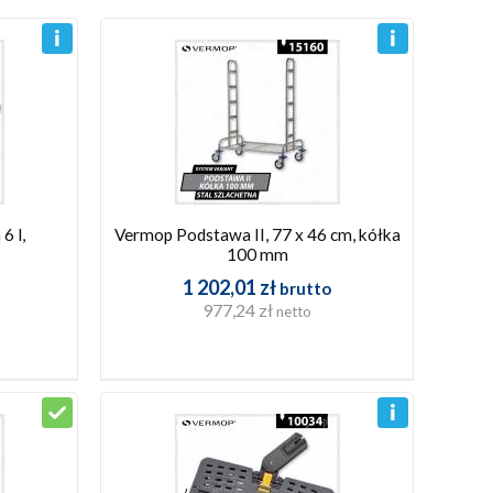
6 l,
Vermop Podstawa II, 77 x 46 cm, kółka
100 mm
1 202,01 zł
brutto
977,24 zł
netto