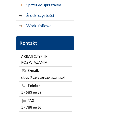
Sprzęt do sprzątania
Środki czystości
Worki foliowe
Kontakt
ARRAS CZYSTE
ROZWIĄZANIA
E-mail:
sklep@czysterozwiazania.pl
Telefon
17 583 66 89
FAX
17 788 66 68