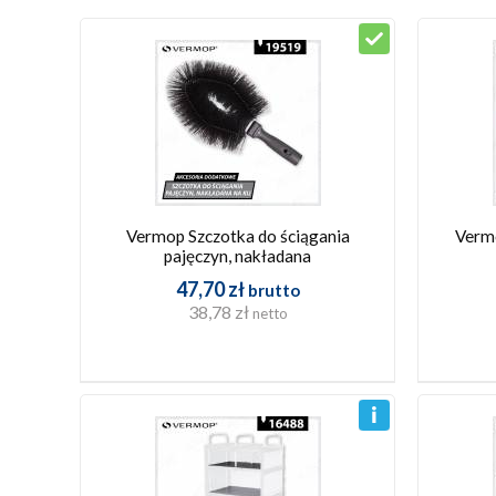
Vermop Szczotka do ściągania
Vermo
pajęczyn, nakładana
47,70 zł
brutto
38,78 zł
netto