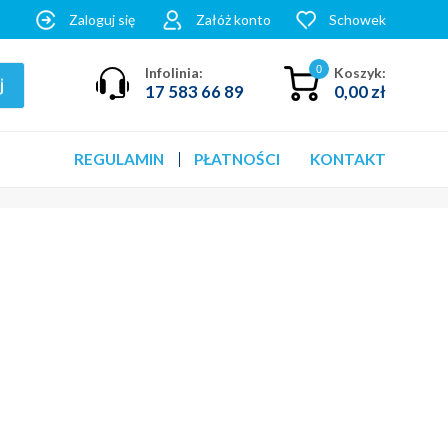
Zaloguj się
Załóż konto
Schowek
0
Infolinia:
Koszyk:
17 583 66 89
0,00 zł
REGULAMIN
PŁATNOŚCI
KONTAKT