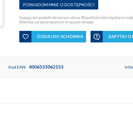
POWIADOM MNIE O DOSTĘPNOŚCI
Kupując ten produkt otrzymasz od nas
55
punktów które będziesz mógł 
Klientów zarejestrowanych w naszym sklepie.
DODAJ DO SCHOWKA
ZAPYTAJ O
4006533062153
Kod EAN:
Info