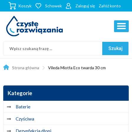
Koszyk
Schowek
Zaloguj się
Załóż konto
Strona główna
Vileda Miotła Eco twarda 30 cm
Kategorie
Baterie
Czyściwa
Dezynfekcja dłoni