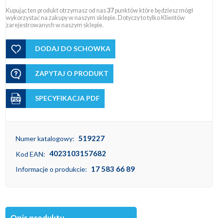
Kupując ten produkt otrzymasz od nas
37
punktów które będziesz mógł
wykorzystać na zakupy w naszym sklepie. Dotyczy to tylko Klientów
zarejestrowanych w naszym sklepie.
DODAJ DO SCHOWKA
ZAPYTAJ O PRODUKT
SPECYFIKACJA PDF
519227
Numer katalogowy:
4023103157682
Kod EAN:
17 583 66 89
Informacje o produkcie:
Opis produktu