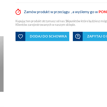
Zamów produkt w przeciągu
, a wyślemy go w
PON
Kupując ten produkt otrzymasz od nas
16
punktów które będziesz mógł 
Klientów zarejestrowanych w naszym sklepie.
DODAJ DO SCHOWKA
ZAPYTAJ O