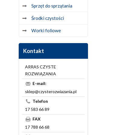
Sprzęt do sprzątania
Środki czystości
Worki foliowe
Kontakt
ARRAS CZYSTE
ROZWIĄZANIA
E-mail:
sklep@czysterozwiazania.pl
Telefon
17 583 66 89
FAX
17 788 66 68