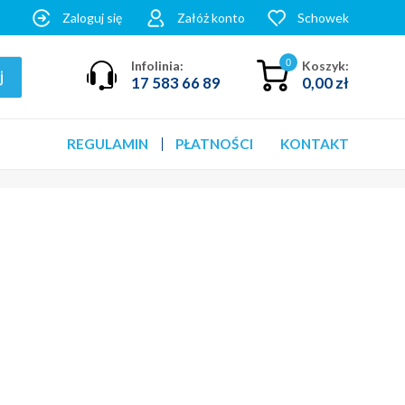
Zaloguj się
Załóż konto
Schowek
0
Infolinia:
Koszyk:
17 583 66 89
0,00 zł
REGULAMIN
PŁATNOŚCI
KONTAKT