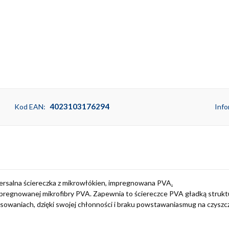
4023103176294
Kod EAN:
Info
ersalna ściereczka z mikrowłókien, impregnowana PVA
.
mpregnowanej mikrofibry PVA. Zapewnia to ściereczce PVA gładką struk
osowaniach, dzięki swojej chłonności i braku powstawaniasmug na czysz